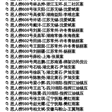
恶人榜609号林丛烨-浙江玉环-反二社区案
恶人榜608号张天阳-江苏无锡-沈爱斌案
恶人榜607号高俊军-湖南益阳-李维忠案
恶人榜606号许诺-江苏无锡-沈爱斌案
恶人榜605号戴沣-江苏无锡-沈爱斌案
恶人榜604号刘展-江苏常州-许冬青杨丽案
恶人榜603号吴昌军-湖南常德-朱海燕案
恶人榜602号田娟-江苏常州-许冬青杨丽案
恶人榜601号王囡囡-江苏常州-许冬青杨丽案
恶人榜600号刘丽疆-江苏常州-杨丽案
恶人榜599号薛松-上海-张展案
恶人榜598号周志鹏-江苏南通-绑架访民倪云
恶人榜597号石锐-湖北黄石-尹旭安案
恶人榜596号徐跃飞-湖北黄石-尹旭安案
恶人榜595号陈敦尧-湖北黄石-尹旭安案
恶人榜594号梁小辉-四川绵阳-指挥江油镇压
恶人榜593号王志飞-四川绵阳-指挥江油镇压
恶人榜592号陈震-四川绵阳-指挥江油镇压
恶人榜591号张立琪-辽宁抚顺-樊红雨案
恶人榜590号赵光耀-辽宁抚顺-樊红雨案
恶人榜589号柏文斌-安徽马鞍山-王翼翔案