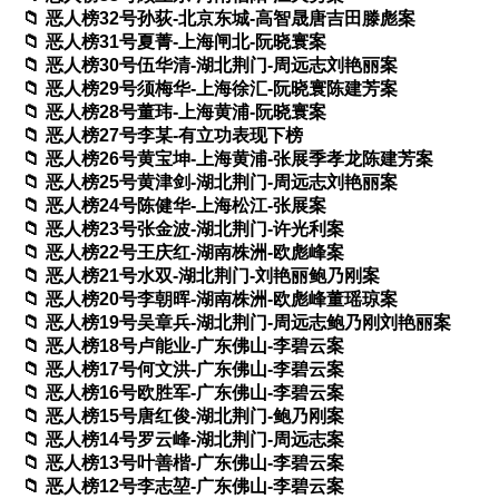
恶人榜32号孙荻-北京东城-高智晟唐吉田滕彪案
恶人榜31号夏菁-上海闸北-阮晓寰案
恶人榜30号伍华清-湖北荆门-周远志刘艳丽案
恶人榜29号须梅华-上海徐汇-阮晓寰陈建芳案
恶人榜28号董玮-上海黄浦-阮晓寰案
恶人榜27号李某-有立功表现下榜
恶人榜26号黄宝坤-上海黄浦-张展季孝龙陈建芳案
恶人榜25号黄津剑-湖北荆门-周远志刘艳丽案
恶人榜24号陈健华-上海松江-张展案
恶人榜23号张金波-湖北荆门-许光利案
恶人榜22号王庆红-湖南株洲-欧彪峰案
恶人榜21号水双-湖北荆门-刘艳丽鲍乃刚案
恶人榜20号李朝晖-湖南株洲-欧彪峰董瑶琼案
恶人榜19号吴章兵-湖北荆门-周远志鲍乃刚刘艳丽案
恶人榜18号卢能业-广东佛山-李碧云案
恶人榜17号何文洪-广东佛山-李碧云案
恶人榜16号欧胜军-广东佛山-李碧云案
恶人榜15号唐红俊-湖北荆门-鲍乃刚案
恶人榜14号罗云峰-湖北荆门-周远志案
恶人榜13号叶善楷-广东佛山-李碧云案
恶人榜12号李志堃-广东佛山-李碧云案