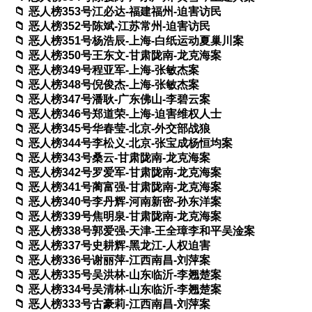
恶人榜353号江必达-福建福州-迫害访民
恶人榜352号陈斌-江苏常州-迫害访民
恶人榜351号杨浩辰-上海-白纸运动夏巢川案
恶人榜350号王东文-甘肃陇南-龙克海案
恶人榜349号程亚军-上海-张敏杰案
恶人榜348号倪俊杰-上海-张敏杰案
恶人榜347号潘耿-广东佛山-李碧云案
恶人榜346号郑道荣-上海-迫害维权人士
恶人榜345号华春莹-北京-外交部战狼
恶人榜344号李松义-北京-张宝成杨恒均案
恶人榜343号桑云-甘肃陇南-龙克海案
恶人榜342号罗爱军-甘肃陇南-龙克海案
恶人榜341号蔺富强-甘肃陇南-龙克海案
恶人榜340号李丹辉-河南新密-孙东洋案
恶人榜339号焦明泉-甘肃陇南-龙克海案
恶人榜338号郭爱强-天津-王全璋李和平吴淦案
恶人榜337号史耕辉-黑龙江-人权迫害
恶人榜336号谢丽萍-江西南昌-刘萍案
恶人榜335号吴洪林-山东临沂-李翘楚案
恶人榜334号吴清林-山东临沂-李翘楚案
恶人榜333号古豪莉-江西南昌-刘萍案