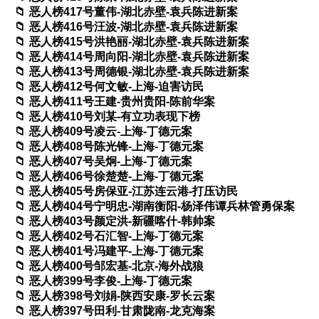
恶人榜417号董伟-湖北赤壁-袁兵陈进新案
恶人榜416号汪波-湖北赤壁-袁兵陈进新案
恶人榜415号洪艳丽-湖北赤壁-袁兵陈进新案
恶人榜414号周向阳-湖北赤壁-袁兵陈进新案
恶人榜413号周德银-湖北赤壁-袁兵陈进新案
恶人榜412号何文敏-上海-迫害访民
恶人榜411号王建-贵州贵阳-陈前华案
恶人榜410号刘某-有立功表现下榜
恶人榜409号凌云-上海-丁德元案
恶人榜408号陈光锋-上海-丁德元案
恶人榜407号吴炯-上海-丁德元案
恶人榜406号徐楚楚-上海-丁德元案
恶人榜405号房保亚-江苏连云港-打压访民
恶人榜404号宁明忠-湖南衡阳-杨泽伟谭兵林管勇保案
恶人榜403号颜定洪-新疆喀什-韩帅案
恶人榜402号石汇智-上海-丁德元案
恶人榜401号冯建平-上海-丁德元案
恶人榜400号邹宏基-北京-海外战狼
恶人榜399号李俊-上海-丁德元案
恶人榜398号刘娟-陕西安康-罗长云案
恶人榜397号田利-甘肃陇南-龙克海案