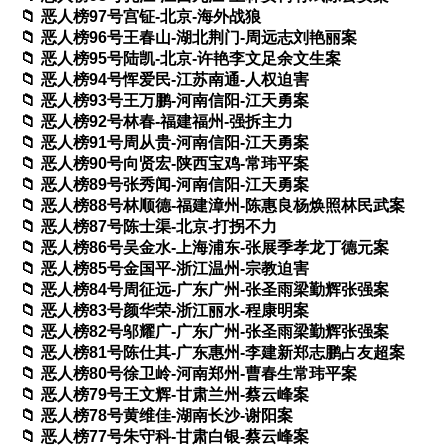
恶人榜97号宫钲-北京-海外战狼
恶人榜96号王春山-湖北荆门-周远志刘艳丽案
恶人榜95号陆凯-北京-许艳李文足余文生案
恶人榜94号恽爱民-江苏南通-人权迫害
恶人榜93号王万鹏-河南信阳-江天勇案
恶人榜92号林春-福建福州-强拆主力
恶人榜91号周从贵-河南信阳-江天勇案
恶人榜90号向贤宏-陕西宝鸡-常玮平案
恶人榜89号张秀闻-河南信阳-江天勇案
恶人榜88号林顺德-福建漳州-陈惠良杨焕照林民武案
恶人榜87号陈士渠-北京-打拐不力
恶人榜86号吴金水-上海浦东-张展季孝龙丁德元案
恶人榜85号金国平-浙江温州-宗教迫害
恶人榜84号周征远-广东广州-张圣雨梁勤辉张强案
恶人榜83号颜华荣-浙江丽水-程康明案
恶人榜82号邬耀广-广东广州-张圣雨梁勤辉张强案
恶人榜81号陈仕其-广东惠州-李建新郑志鹏占友超案
恶人榜80号徐卫岭-河南郑州-曹春生常玮平案
恶人榜79号王文辉-甘肃兰州-蔡云峰案
恶人榜78号黄维佳-湖南长沙-谢阳案
恶人榜77号朱守科-甘肃白银-蔡云峰案