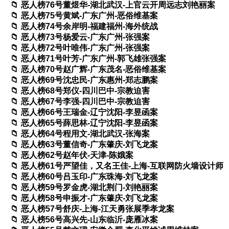
恶人榜76号董煜华-湖北武汉-上官云开周远志刘艳丽案
恶人榜75号黄斌-广东广州-恶俗维基案
恶人榜74号余岸明-福建福州-海外统战
恶人榜73号杨爱云-广东广州-张强案
恶人榜72号叶唯伟-广东广州-张强案
恶人榜71号叶芳-广东广州-郭飞雄张强案
恶人榜70号赵广辉-广东茂名-恶俗维基案
恶人榜69号沈忠民-广东惠州-郑志鹏案
恶人榜68号郑仪-四川巴中-宗教迫害
恶人榜67号李强-四川巴中-宗教迫害
恶人榜66号王瑞金-辽宁沈阳-李昱函案
恶人榜65号薛思林-辽宁沈阳-李昱函案
恶人榜64号程用文-湖北武汉-张海案
恶人榜63号董信奇-广东肇庆-刘飞龙案
恶人榜62号赵年伏-天津-陈娥案
恶人榜61号严望佳，又名王佳-上海-互联网防火墙设计师
恶人榜60号吕玉印-广东珠海-刘飞龙案
恶人榜59号罗金虎-湖北荆门-刘艳丽案
恶人榜58号申振才-广东肇庆-刘飞龙案
恶人榜57号舒庆-上海-江天勇张展季孝龙案
恶人榜56号高兴先-山东临沂-庞雁冰案