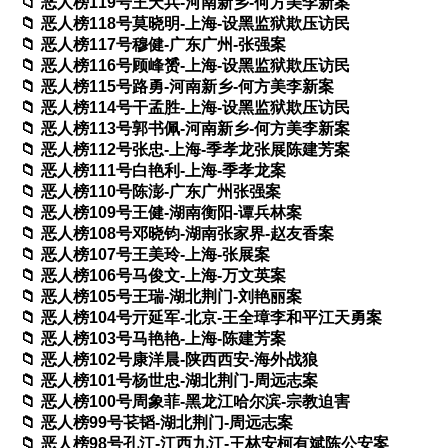
恶人榜119号王天兵-河南新乡-何方美李新案
恶人榜118号莫晓明-上海-设黑监狱欺压访民
恶人榜117号穆健-广东广州-张强案
恶人榜116号顾峰赟-上海-设黑监狱欺压访民
恶人榜115号路勇-河南新乡-何方美李新案
恶人榜114号干孟胜-上海-设黑监狱欺压访民
恶人榜113号郭书佩-河南新乡-何方美李新案
恶人榜112号张忠-上海-季孝龙张展陈建芳案
恶人榜111号白艳利-上海-季孝龙案
恶人榜110号陈澎-广东广州张强案
恶人榜109号王健-湖南衡阳-谭兵林案
恶人榜108号邓晓钧-湖南张家界-赵友香案
恶人榜107号王美玲-上海-张展案
恶人榜106号马俊文-上海-万文英案
恶人榜105号王瑞-湖北荆门-刘艳丽案
恶人榜104号亓延军-北京-王全璋李和平江天勇案
恶人榜103号马艳艳-上海-陈建芳案
恶人榜102号康洋晨-陕西西安-海外战狼
恶人榜101号杨世忠-湖北荆门-周远志案
恶人榜100号周象菲-黑龙江哈尔滨-宗教迫害
恶人榜99号苌韬-湖北荆门-周远志案
恶人榜98号孔江-江西九江-王林安柯有斌陈公安案