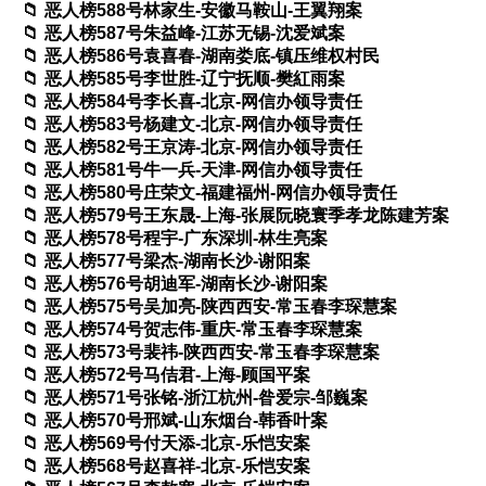
恶人榜588号林家生-安徽马鞍山-王翼翔案
恶人榜587号朱益峰-江苏无锡-沈爱斌案
恶人榜586号袁喜春-湖南娄底-镇压维权村民
恶人榜585号李世胜-辽宁抚顺-樊紅雨案
恶人榜584号李长喜-北京-网信办领导责任
恶人榜583号杨建文-北京-网信办领导责任
恶人榜582号王京涛-北京-网信办领导责任
恶人榜581号牛一兵-天津-网信办领导责任
恶人榜580号庄荣文-福建福州-网信办领导责任
恶人榜579号王东晟-上海-张展阮晓寰季孝龙陈建芳案
恶人榜578号程宇-广东深圳-林生亮案
恶人榜577号梁杰-湖南长沙-谢阳案
恶人榜576号胡迪军-湖南长沙-谢阳案
恶人榜575号吴加亮-陕西西安-常玉春李琛慧案
恶人榜574号贺志伟-重庆-常玉春李琛慧案
恶人榜573号裴祎-陕西西安-常玉春李琛慧案
恶人榜572号马佶君-上海-顾国平案
恶人榜571号张铭-浙江杭州-昝爱宗-邹巍案
恶人榜570号邢斌-山东烟台-韩香叶案
恶人榜569号付天添-北京-乐恺安案
恶人榜568号赵喜祥-北京-乐恺安案