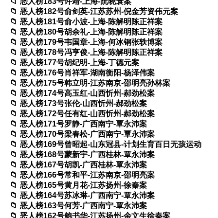
恶人榜183号许靖-上海-阮晓寰案
恶人榜182号俞剑英-江苏苏州-倪金芳资伟元案
恶人榜181号俞小波-上海-陈解明陈正祥案
恶人榜180号胡余礼-上海-陈解明陈正祥案
恶人榜179号韦国章-上海-何冰钢张轶博案
恶人榜178号冯亨俊-上海-陈解明陈正祥案
恶人榜177号胡纪明-上海-丁德元案
恶人榜176号肖祥军-湖南衡阳-杨泽伟案
恶人榜175号韩立明-江苏南京-邵明亮孙林案
恶人榜174号高玉红-山西忻州-郝劲松案
恶人榜173号张伦-山西忻州-郝劲松案
恶人榜172号任有红-山西忻州-郝劲松案
恶人榜171号罗静-广西南宁-覃永沛案
恶人榜170号梁春松-广西南宁-覃永沛案
恶人榜169号曾昭起-山东冠县-计划生育百日无孩运动
恶人榜168号蒙新宇-广西桂林-覃永沛案
恶人榜167号胡凯-广西桂林-覃永沛案
恶人榜166号常和平-江苏南京-邵明亮案
恶人榜165号黄月花-江苏扬州-徐秦案
恶人榜164号苏冰琳-广西南宁-覃永沛案
恶人榜163号何芳-广西南宁-覃永沛案
恶人榜162号鲍书华-江苏扬州-余文生徐秦案