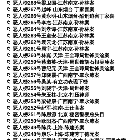
恶人榜268号梁卫国-江苏南京-孙林案
恶人榜267号赵峰-山东烟台-丁家喜案
恶人榜266号黄永明-山东烟台-酷刑迫害丁家喜
恶人榜265号李杰-江苏南京-孙林案
恶人榜264号刘孝谭-江苏南京-孙林案
恶人榜263号王道安-江苏南京-孙林案
恶人榜262号袁云龙-江苏南京-孙林案
恶人榜261号周宇-江苏南京-孙林案
恶人榜260号林崑-天津-王全璋周世锋吴淦案
恶人榜259号蔡淑英-天津-周世锋胡石根吴淦案
恶人榜258号曹纪元-天津-王全璋周世锋吴淦案
恶人榜257号郑晓霞-广西南宁-覃永沛案
恶人榜256号吴某-有立功表现下榜
恶人榜255号刘晓宁-天津-周世锋案
恶人榜254号朱玉柱-北京-打压律师
恶人榜253号梁锦康-广西南宁-覃永沛案
恶人榜252号纪军-海南-王仕高案
恶人榜251号陈思源-北京-秘密警察总头目
恶人榜250号欧阳杰-广西南宁-覃永沛案
恶人榜249号陈兵-上海-陈建芳案
恶人榜248号康乐-上海-陈建芳丁德元案