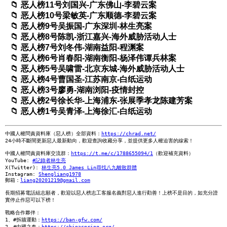
恶人榜11号刘国兴-广东佛山-李碧云案
恶人榜10号梁敏英-广东顺德-李碧云案
恶人榜9号吴振国-广东深圳-林生亮案
恶人榜8号陈凯-浙江嘉兴-海外威胁活动人士
恶人榜7号刘冬伟-湖南益阳-程渊案
恶人榜6号肖春阳-湖南衡阳-杨泽伟谭兵林案
恶人榜5号吴啸雷-北京东城-海外威胁活动人士
恶人榜4号曹国圣-江苏南京-白纸运动
恶人榜3号廖勇-湖南浏阳-疫情封控
恶人榜2号徐长华-上海浦东-张展季孝龙陈建芳案
恶人榜1号吴青泽-上海徐汇-白纸运动
中國人權問責資料庫（惡人榜）全部資料：
https://chrad.net/
24小時不斷間更新惡人最新動向，歡迎查詢收藏分享，並提供更多人權迫害的線索！
中國人權問責資料庫交流群：
https://t.me/c/1788655094/1
（歡迎補充資料）
YouTube:
#記錄者林生亮
X(Twitter):
林生亮5.0 James Lin尋找八九離散群體
Instagram:
Shengliang1978
郵箱：
liang20201219@gmail.com
長期招募電話組志願者，歡迎以惡人榜志工客服名義對惡人進行勸善！上榜不是目的，如充分證
實停止作惡可以下榜！
戰略合作夥伴：
1、#拆牆運動：
https://ban-gfw.com/
2、#中國之春：
https://chinaspring.org/