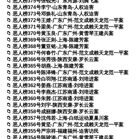
恶人榜375号张锐光-广东河源-刘腾飞案
恶人榜374号李宁-山东青岛-人权迫害
恶人榜373号邓焕礼-山东青岛-人权迫害
恶人榜372号王婧-广东广州-范文成赖天龙范一平案
恶人榜371号梁美-广东广州-范文成赖天龙范一平案
恶人榜370号黄玉良-广东广州-黄雪琴王建兵案
恶人榜369号张正则-上海-陈建芳案
恶人榜368号董亚铭-上海-陈建芳案
恶人榜367号何春竹-广东广州-范文成赖天龙范一平案
恶人榜366号张秀强-陕西安康-罗长云案
恶人榜365号胡燕-上海-陈建芳案
恶人榜364号陈泽锋-广东广州-范文成赖天龙范一平案
恶人榜363号白羽翔-江苏南通-刘培进案
恶人榜362号姜燕-江苏南通-刘培进案
恶人榜361号李燕杰-江苏南通-刘培进案
恶人榜360号朱茜-江苏南通-刘培进案
恶人榜359号刘宇-陕西安康-罗长云案
恶人榜358号成丽娜-陕西安康-罗长云案
恶人榜357号沈伟若-上海-白纸运动夏巢川案
恶人榜356号黄坚-广东广州-范文成赖天龙范一平案
恶人榜355号严宗祥-福建福州-迫害访民
恶人榜354号陈骏涛-广东广州-黄雪琴王建兵案