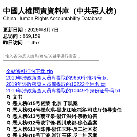
中國人權問責資料庫（中共惡人榜）
China Human Rights Accountability Database
更新日期：
2026年8月7日
总访问：
869,159
昨日访问
：1,457
全站资料打包下载.zip
2019年涉政落查人员库提取的9650个推特号.txt
2019年涉政落查人员库提取的10222个姓名.txt
2019年涉政落查人员库提取的10449个身份证号码.txt
文书
恶人榜615号贺荣-北京-于凯案
恶人榜614号崔永洪-黑龙江哈尔滨-司法厅领导责任
恶人榜613号蔡亚泉-浙江温州-宗教迫害
恶人榜612号欧宇锋-四川成都-徐心蕊案
恶人榜611号陈伟-浙江玉环-反二社区案
恶人榜610号丁浪-浙江玉环-反二社区案