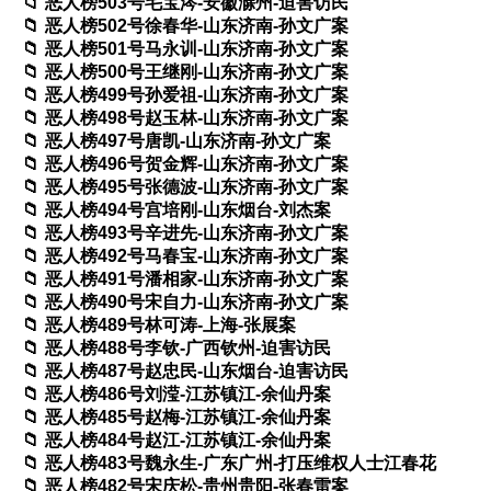
恶人榜503号毛宝涔-安徽滁州-迫害访民
恶人榜502号徐春华-山东济南-孙文广案
恶人榜501号马永训-山东济南-孙文广案
恶人榜500号王继刚-山东济南-孙文广案
恶人榜499号孙爱祖-山东济南-孙文广案
恶人榜498号赵玉林-山东济南-孙文广案
恶人榜497号唐凯-山东济南-孙文广案
恶人榜496号贺金辉-山东济南-孙文广案
恶人榜495号张德波-山东济南-孙文广案
恶人榜494号宫培刚-山东烟台-刘杰案
恶人榜493号辛进先-山东济南-孙文广案
恶人榜492号马春宝-山东济南-孙文广案
恶人榜491号潘相家-山东济南-孙文广案
恶人榜490号宋自力-山东济南-孙文广案
恶人榜489号林可涛-上海-张展案
恶人榜488号李钦-广西钦州-迫害访民
恶人榜487号赵忠民-山东烟台-迫害访民
恶人榜486号刘滢-江苏镇江-余仙丹案
恶人榜485号赵梅-江苏镇江-余仙丹案
恶人榜484号赵江-江苏镇江-余仙丹案
恶人榜483号魏永生-广东广州-打压维权人士江春花
恶人榜482号宋庆松-贵州贵阳-张春雷案