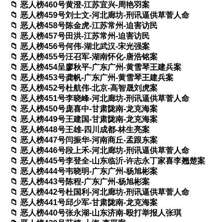
恶人榜460号黄澄-江苏宜兴-周艳羽案
恶人榜459号刘士文-河北廊坊-刑讯逼供草菅人命
恶人榜458号陈金虎-江苏常州-迫害访民
恶人榜457号田洪-江苏常州-迫害访民
恶人榜456号何伟-湖北武汉-宋光强案
恶人榜455号汪召军-湖南怀化-唐浩铭案
恶人榜454呈廖秋平-广东广州-黄雪琴王建兵案
恶人榜453号龚帆-广东广州-黄雪琴王建兵案
恶人榜452号杜航伟-北京-高智晟刘虎案
恶人榜451号李晓峰-河北廊坊-刑讯逼供草菅人命
恶人榜450号庞喜中-甘肃陇南-龙克海案
恶人榜449号王建国-甘肃陇南-龙克海案
恶人榜448号王雄-四川成都-林生亮案
恶人榜447号闫振华-河南商丘-孟跟东案
恶人榜446号段上禾-河北廊坊-刑讯逼供草菅人命
恶人榜445号李登全-山东临沂-许志永丁家喜李翘楚案
恶人榜444号韦晓明-广东广州-杨旭彬案
恶人榜443号陈程-广东广州-杨旭彬案
恶人榜442号杜国利-河北廊坊-刑讯逼供草菅人命
恶人榜441号邱少军-甘肃陇南-龙克海案
恶人榜440号张永湖-山东济南-殴打举报人张琪