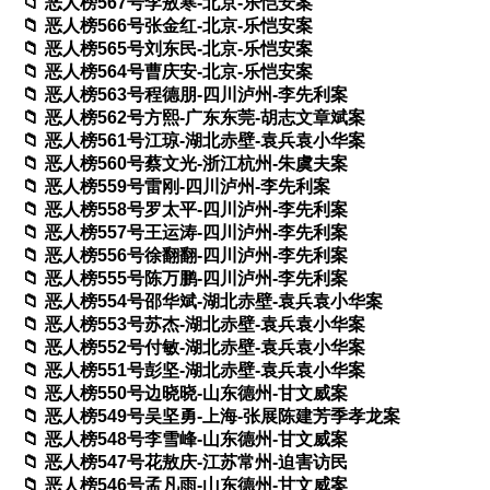
恶人榜567号李敖寒-北京-乐恺安案
恶人榜566号张金红-北京-乐恺安案
恶人榜565号刘东民-北京-乐恺安案
恶人榜564号曹庆安-北京-乐恺安案
恶人榜563号程德朋-四川泸州-李先利案
恶人榜562号方熙-广东东莞-胡志文章斌案
恶人榜561号江琼-湖北赤壁-袁兵袁小华案
恶人榜560号蔡文光-浙江杭州-朱虞夫案
恶人榜559号雷刚-四川泸州-李先利案
恶人榜558号罗太平-四川泸州-李先利案
恶人榜557号王运涛-四川泸州-李先利案
恶人榜556号徐翻翻-四川泸州-李先利案
恶人榜555号陈万鹏-四川泸州-李先利案
恶人榜554号邵华斌-湖北赤壁-袁兵袁小华案
恶人榜553号苏杰-湖北赤壁-袁兵袁小华案
恶人榜552号付敏-湖北赤壁-袁兵袁小华案
恶人榜551号彭坚-湖北赤壁-袁兵袁小华案
恶人榜550号边晓晓-山东德州-甘文威案
恶人榜549号吴坚勇-上海-张展陈建芳季孝龙案
恶人榜548号李雪峰-山东德州-甘文威案
恶人榜547号花敖庆-江苏常州-迫害访民
恶人榜546号孟凡雨-山东德州-甘文威案