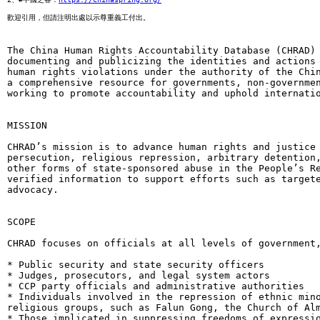
歡迎引用，但請注明出處以示尊重義工付出。
The China Human Rights Accountability Database (CHRAD) 
documenting and publicizing the identities and actions 
human rights violations under the authority of the Chin
a comprehensive resource for governments, non-governmen
working to promote accountability and uphold internatio
MISSION

CHRAD’s mission is to advance human rights and justice 
persecution, religious repression, arbitrary detention,
other forms of state-sponsored abuse in the People’s Re
verified information to support efforts such as targete
advocacy.

SCOPE

CHRAD focuses on officials at all levels of government,
* Public security and state security officers

* Judges, prosecutors, and legal system actors

* CCP party officials and administrative authorities

* Individuals involved in the repression of ethnic mino
religious groups, such as Falun Gong, the Church of Alm
* Those implicated in suppressing freedoms of expressio