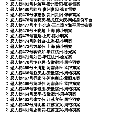
恶人榜481号林筑萍-贵州贵阳-张春雷案
恶人榜480号陆燕-贵州贵阳-张春雷案
恶人榜479号张志敏-贵州贵阳-张春雷案
恶人榜478号贾晓亮-黑龙江大庆-网络身份平台
恶人榜477号李丰-北京-王全璋李和平周世锋案
恶人榜476号王晓越-上海-陈小明案
恶人榜475号曹延-上海-陈小明案
恶人榜474号陈雄白-上海-陈小明案
恶人榜473号方希伟-上海-陈小明案
恶人榜472号蒋璐如-浙江杭州-徐光案
恶人榜471号刘云-浙江杭州-徐光案
恶人榜470号卞兆民-安徽宿州-周艳羽案
恶人榜469号王满想-河南商丘-孟跟东案
恶人榜468号赵庆志-安徽宿州-周艳羽案
恶人榜467号乔家习-河南商丘-孟跟东案
恶人榜466号黄继伟-河南商丘-孟跟东案
恶人榜465号张银玉-安徽宿州-周艳羽案
恶人榜464号梁平-安徽宿州-周艳羽案
恶人榜463号张文伟-江苏宜兴-周艳羽案
恶人榜462号潘明星-江苏宜兴-周艳羽案
恶人榜461号史明花-江苏宜兴-周艳羽案