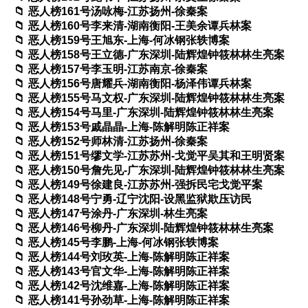
恶人榜161号汤咏梅-江苏扬州-徐秦案
恶人榜160号李来清-湖南衡阳-王美余谭兵林案
恶人榜159号王旭东-上海-何冰钢张轶博案
恶人榜158号王立德-广东深圳-陆辉煌钟筱林林生亮案
恶人榜157号李玉明-江苏南京-徐秦案
恶人榜156号唐耀兵-湖南衡阳-杨泽伟谭兵林案
恶人榜155号马文权-广东深圳-陆辉煌钟筱林林生亮案
恶人榜154号马里-广东深圳-陆辉煌钟筱林林生亮案
恶人榜153号戚晶晶-上海-陈解明陈正祥案
恶人榜152号师林清-江苏扬州-徐秦案
恶人榜151号缪文学-江苏苏州-戈觉平吴其和王明贤案
恶人榜150号詹先见-广东深圳-陆辉煌钟筱林林生亮案
恶人榜149号徐建良-江苏苏州-强拆民宅戈觉平案
恶人榜148号宁勇-辽宁沈阳-设黑监狱欺压访民
恶人榜147号涂丹-广东深圳-林生亮案
恶人榜146号柳丹-广东深圳-陆辉煌钟筱林林生亮案
恶人榜145号李鹏-上海-何冰钢张轶博案
恶人榜144号刘玫英-上海-陈解明陈正祥案
恶人榜143号官文华-上海-陈解明陈正祥案
恶人榜142号沈维嘉-上海-陈解明陈正祥案
恶人榜141号孙劲草-上海-陈解明陈正祥案