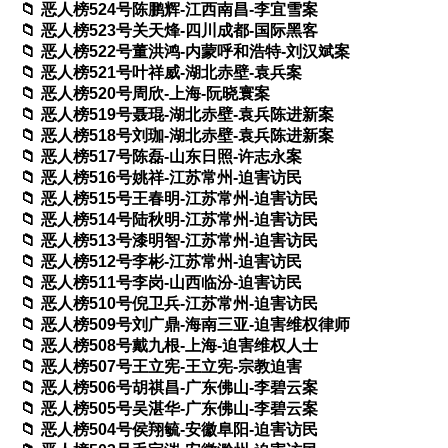
恶人榜524号陈鹏辉-江西南昌-李宜雪案
恶人榜523号关天烽-四川成都-国际黑客
恶人榜522号董洪鸿-内蒙呼和浩特-刘汉斌案
恶人榜521号叶祥威-湖北赤壁-袁兵案
恶人榜520号周欣-上海-阮晓寰案
恶人榜519号聂琨-湖北赤壁-袁兵陈进新案
恶人榜518号刘珈-湖北赤壁-袁兵陈进新案
恶人榜517号陈磊-山东日照-许志永案
恶人榜516号姚祥-江苏常州-迫害访民
恶人榜515号王春明-江苏常州-迫害访民
恶人榜514号陆秋明-江苏常州-迫害访民
恶人榜513号漆明智-江苏常州-迫害访民
恶人榜512号李彬-江苏常州-迫害访民
恶人榜511号李岗-山西临汾-迫害访民
恶人榜510号倪卫兵-江苏常州-迫害访民
恶人榜509号刘广鼎-海南三亚-迫害维权律师
恶人榜508号戴九根-上海-迫害维权人士
恶人榜507号王立宪-王立宪-宗教迫害
恶人榜506号胡祺昌-广东佛山-李碧云案
恶人榜505号吴湛华-广东佛山-李碧云案
恶人榜504号侯翔毓-安徽阜阳-迫害访民