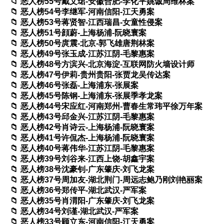
恶人榜55号戴文珺-安徽合肥-李化平姚诚周维林案
恶人榜54号李继军-河南信阳-江天勇案
恶人榜53号蒋贤智-江西瑞昌-女童性侵案
恶人榜51号顔蔚-上海杨浦-阮晓寰案
恶人榜50号庹震-北京-郭飞雄唐荆林案
恶人榜49号张玉成-江苏江阴-毛黎惠案
恶人榜48号方滨兴-北京海淀-互联网防火墙设计师
恶人榜47号伊莉-贵州贵阳-张贾龙吴传达案
恶人榜46号张磊-上海浦东-张展案
恶人榜45号陈钢-上海浦东-张展季孝龙案
恶人榜44号宋应红-河南郑州-曹春生常玮平徐万年案
恶人榜43号邱金兴-江苏江阴-毛黎惠案
恶人榜42号肖诗云-上海杨浦-阮晓寰案
恶人榜41号许侃杰-上海杨浦-阮晓寰案
恶人榜40号蒋伟华-江苏江阴-毛黎惠案
恶人榜39号刘谷来-江西上饶-胡鑫宇案
恶人榜38号沈豪钊-广东肇庆-刘飞龙案
恶人榜37号周加友-湖北荆门-周远志鲍乃刚刘艳丽案
恶人榜36号郑传平-湖北武汉-严军案
恶人榜35号肖渭阳-广东肇庆-刘飞龙案
恶人榜34号刘谨-湖北武汉-严军案
恶人榜33号顾立东-河南信阳-江天勇案