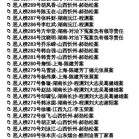
恶人榜289号胡凤香-山西忻州-郝劲松案
恶人榜288号陈玉在-山西忻州-郝劲松案
恶人榜287号张科财-湖南沅江-程渊案
恶人榜286号李红武-湖南沅江-程渊案
恶人榜285号方华堂-湖南-对治下冤案负有领导责任
恶人榜284号沈晓明-湖南-对治下冤案负有领导责任
恶人榜283号乔乐嵘-山西忻州-郝劲松案
恶人榜282号韩自强-山西忻州-郝劲松案
恶人榜281号韩贵芳-山西忻州-郝劲松案
恶人榜280号詹恒-上海-陈建芳案
恶人榜279号马雪波-上海-陈建芳丁德元张展案
恶人榜278号杨伟康-上海-陈建芳张展案
恶人榜277号鲁璇-湖南长沙-程渊刘大志吴葛健雄案
恶人榜276号赵喆-湖南长沙-程渊刘大志吴葛健雄案
恶人榜275号邹啸弘-湖南长沙-程渊刘大志吴葛健雄案
恶人榜274号韩冰囡-湖南长沙-程渊刘大志谢阳案
恶人榜273号徐璨-江西九江-李玉荣案
恶人榜272号徐飞-山西忻州-郝劲松案
恶人榜271号胡正斌-山西忻州-郝劲松案
恶人榜270号刘泳江-山西忻州-郝劲松案
恶人榜269号张本庆-山东烟台-酷刑迫害丁家喜