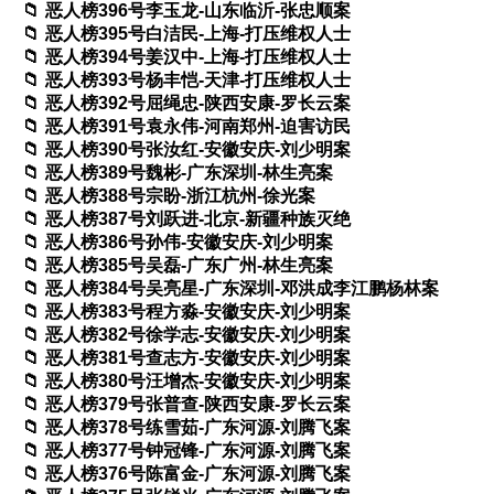
恶人榜396号李玉龙-山东临沂-张忠顺案
恶人榜395号白洁民-上海-打压维权人士
恶人榜394号姜汉中-上海-打压维权人士
恶人榜393号杨丰恺-天津-打压维权人士
恶人榜392号屈绳忠-陕西安康-罗长云案
恶人榜391号袁永伟-河南郑州-迫害访民
恶人榜390号张汝红-安徽安庆-刘少明案
恶人榜389号魏彬-广东深圳-林生亮案
恶人榜388号宗盼-浙江杭州-徐光案
恶人榜387号刘跃进-北京-新疆种族灭绝
恶人榜386号孙伟-安徽安庆-刘少明案
恶人榜385号吴磊-广东广州-林生亮案
恶人榜384号吴亮星-广东深圳-邓洪成李江鹏杨林案
恶人榜383号程方淼-安徽安庆-刘少明案
恶人榜382号徐学志-安徽安庆-刘少明案
恶人榜381号查志方-安徽安庆-刘少明案
恶人榜380号汪增杰-安徽安庆-刘少明案
恶人榜379号张普查-陕西安康-罗长云案
恶人榜378号练雪茹-广东河源-刘腾飞案
恶人榜377号钟冠锋-广东河源-刘腾飞案
恶人榜376号陈富金-广东河源-刘腾飞案