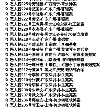
恶人榜225号劳晓芸-广西南宁-覃永沛案
恶人榜224号范国帅-广东广州-张强案
恶人榜223号李晓刚-广东广州-张强案
恶人榜222号黄坚-广东广州-张强案
恶人榜221号王惠男-黑龙江哈尔滨-张王策案
恶人榜220号衣海君-广东广州-张强案
恶人榜219号林连海-黑龙江齐齐哈尔-彭立发案
恶人榜218号王洁-广东广州-张强案
恶人榜217号陆晓炜-山东临沂-李翘楚案
恶人榜216号鲁莹莹-广东广州-黄雪琴王建兵案
恶人榜215号李涛-山东临沂-许志永丁家喜李翘楚案
恶人榜214号苏利军-北京通州-迫害胡佳刘霞
恶人榜213号谭长志-山东临沂-许志永丁家喜李翘楚案
恶人榜212号董国生-黑龙江庆安-截访纯合案
恶人榜211号李静-广东深圳-林生亮案
恶人榜210号张薇-广东深圳-林生亮案
恶人榜209号李静-广东深圳-林生亮案
恶人榜208号朱希文-广东深圳-林生亮案
恶人榜207号武文芳-广东深圳-林生亮案
恶人榜206号邱建安-上海-何冰钢张轶博案
恶人榜205号管玉洁-上海-何冰钢张轶博案