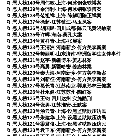
恶人榜140号周伟敏-上海-何冰钢张轶博案
恶人榜139号余沛利-上海-何冰钢张轶博案
恶人榜138号范祖祥-上海-陈解明陈正祥案
恶人榜137号徐超-江苏镇江-马玉凤案
恶人榜136号胡国民-四川成都-陈云飞黄晓敏案
恶人榜135号许晖-海南-吴孔大案
恶人榜134号黄祥青-上海-张展案
恶人榜133号王清洲-河南新乡-何方美李新案
恶人榜132号樊丽明-山东济南-非洲留学生女伴事件
恶人榜131号赵宇-新疆博乐-姜志林案
恶人榜130号高勇-新疆哈密-姜志林案
恶人榜129号秦大海-河南新乡-何方美李新案
恶人榜128号刘新征-河南新乡-何方美李新案
恶人榜127号葛长青-江苏南京-郭泉孙林王健案
恶人榜126号杜永健-江苏苏州-陶红案
恶人榜125号王钧-四川达州-实施酷刑
恶人榜124号张勇-江苏淮安-王默案
恶人榜123号涂云青-上海-设黑监狱欺压访民
恶人榜122号朱建华-上海-设黑监狱欺压访民
恶人榜121号梁君俊-上海-设黑监狱欺压访民
恶人榜120号袁卫东-河南新乡-何方美李新案